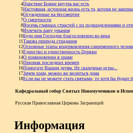
4
Царствие Божие внутрь вас есть
5
Настоящая, истинная жизнь есть та, которя не заверш
6
Осужденные на бессмертие
7
О смертности
8
Восемь главных страстей с их подразделениями и от
9
Излечить рану уныния
10
Буди имя Господне благословенно во веки
11
Такова природа страдания
12
Основные этапы воцерковления современного челов
13
Единство и единственность Церкви
14
О поминовении в храме
15
Признак последних времен
16
Помогите Вашим детям. Не сказочные игры...
17
Зачем храм, можно же молиться дома
18
Если вы не можете стать святыми, то хотя бы будьте
Кафедральный собор Святых Новомучеников и Испов
Русская Православная Церковь Заграницей
Информация