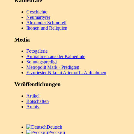
Kathedrale
Geschichte
Neumärtyrer
Alexander Schmorell
Ikonen und Reliquien
Media
Fotogalerie
Aufnahmen aus der Kathedrale
Sonntagspredigt
Metropolit Mark - Predigten
Erzpriester Nikolai Artemoff - Aufnahmen
Veröffentlichungen
Artikel
Botschaften
Archiv
Deutsch
Русский