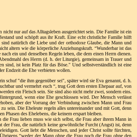
nicht nur auf das Alltagsleben ausgerichtet sein. Die Familie ist ein
tand und schöpft aus ihr Kraft. Eine echt christliche Familie hilft
ie sind natürlich die Liebe und der orthodoxe Glaube, die Mann und
cht altern wie die körperliche Anziehungskraft. “Wunderbar ist das
die nach ein und denselben Regeln leben, die dem einen Herrn dienen.
Abendmahl des Herrn (d. h. der Liturgie), gemeinsam in Trauer und
ind, ist kein Platz für das Böse." Und selbstverständlich ist eine
der Endzeit die Ehe verbieten wollen.
n schuf "die ihm gegenüber sei", später wird sie Eva genannt, d. h.
 ruchtbar und vermehrt euch “, trug Gott dem ersten Ehepaar auf, von
den ein Fleisch sein. Sie sind also nicht mehr zwei, sondern eins.
 Hintergrund, wenn eine Ehe geschlossen wird. Der Mensch verlässt
ufgehoben, aber der Vorrang der Verbindung zwischen Mann und Frau
 zu sein. Die Eheleute regeln alles untereinander und mit Gott, denn
gen Phasen des Ehelebens, die keinem erspart bleiben.
 die Frau lieben muss wie sich selbst, die Frau aber ihrem Mann in
 der Frau, die natürlich keine gewöhnliche Furcht (Angst) ist, denn
eleidigen. Gott liebt die Menschen, und jeder Christ sollte fürchten,
en. Übrigens “weder der Mann ohne die Frau noch die Frau ohne den