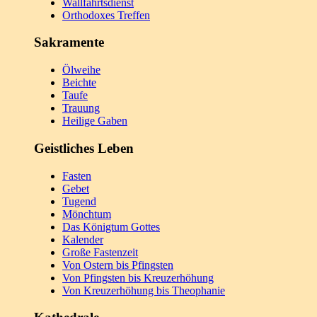
Wallfahrtsdienst
Orthodoxes Treffen
Sakramente
Ölweihe
Beichte
Taufe
Trauung
Heilige Gaben
Geistliches Leben
Fasten
Gebet
Tugend
Mönchtum
Das Königtum Gottes
Kalender
Große Fastenzeit
Von Ostern bis Pfingsten
Von Pfingsten bis Kreuzerhöhung
Von Kreuzerhöhung bis Theophanie