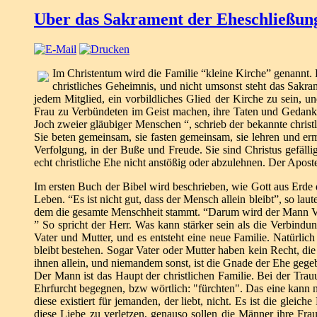
Uber das Sakrament der Eheschließun
Im Christentum wird die Familie “kleine Kirche” genannt. Di
christliches Geheimnis, und nicht umsonst steht das Sakra
jedem Mitglied, ein vorbildliches Glied der Kirche zu sein, u
Frau zu Verbündeten im Geist machen, ihre Taten und Gedanken
Joch zweier gläubiger Menschen “, schrieb der bekannte christl
Sie beten gemeinsam, sie fasten gemeinsam, sie lehren und e
Verfolgung, in der Buße und Freude. Sie sind Christus gefälli
echt christliche Ehe nicht anstößig oder abzulehnen. Der Apost
Im ersten Buch der Bibel wird beschrieben, wie Gott aus Erde 
Leben. “Es ist nicht gut, dass der Mensch allein bleibt”, so la
dem die gesamte Menschheit stammt. “Darum wird der Mann Vater
” So spricht der Herr. Was kann stärker sein als die Verbind
Vater und Mutter, und es entsteht eine neue Familie. Natürli
bleibt bestehen. Sogar Vater oder Mutter haben kein Recht, die 
ihnen allein, und niemandem sonst, ist die Gnade der Ehe gegeb
Der Mann ist das Haupt der christlichen Familie. Bei der Trau
Ehrfurcht begegnen, bzw wörtlich: "fürchten". Das eine kann n
diese existiert für jemanden, der liebt, nicht. Es ist die glei
diese Liebe zu verletzen, genauso sollen die Männer ihre Fra