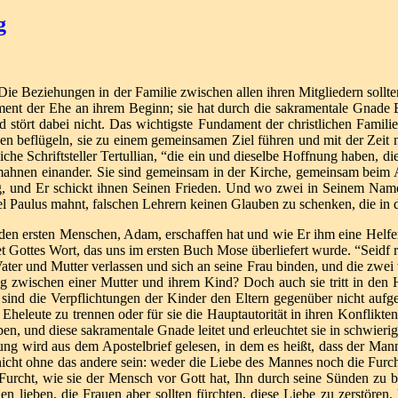
g
e Beziehungen in der Familie zwischen allen ihren Mitgliedern sollten 
ment der Ehe an ihrem Beginn; sie hat durch die sakramentale Gnade Bes
nd stört dabei nicht. Das wichtigste Fundament der christlichen Famil
 beflügeln, sie zu einem gemeinsamen Ziel führen und mit der Zeit ni
iche Schriftsteller Tertullian, “die ein und dieselbe Hoffnung haben, 
rmahnen einander. Sie sind gemeinsam in der Kirche, gemeinsam beim 
g, und Er schickt ihnen Seinen Frieden. Und wo zwei in Seinem Namen s
el Paulus mahnt, falschen Lehrern keinen Glauben zu schenken, die in 
den ersten Menschen, Adam, erschaffen hat und wie Er ihm eine Helferi
utet Gottes Wort, das uns im ersten Buch Mose überliefert wurde. “Seidf
 und Mutter verlassen und sich an seine Frau binden, und die zwei wer
ung zwischen einer Mutter und ihrem Kind? Doch auch sie tritt in den
ch sind die Verpflichtungen der Kinder den Eltern gegenüber nicht a
Eheleute zu trennen oder für sie die Hauptautorität in ihren Konflikten
en, und diese sakramentale Gnade leitet und erleuchtet sie in schwieri
ung wird aus dem Apostelbrief gelesen, in dem es heißt, dass der Mann
icht ohne das andere sein: weder die Liebe des Mannes noch die Furcht
che Furcht, wie sie der Mensch vor Gott hat, Ihn durch seine Sünden zu b
uen lieben, die Frauen aber sollten fürchten, diese Liebe zu zerstör