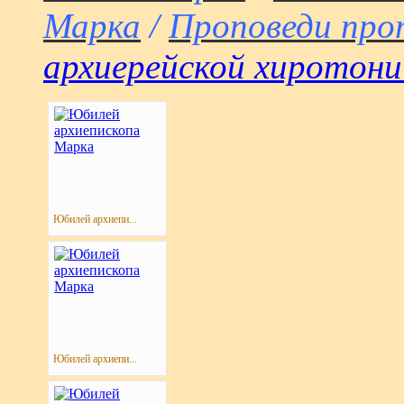
Марка
/
Проповеди про
архиерейской хиротони
Юбилей архиепи...
Юбилей архиепи...