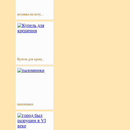
мозаика на полу...
Купель для крещ...
паломники