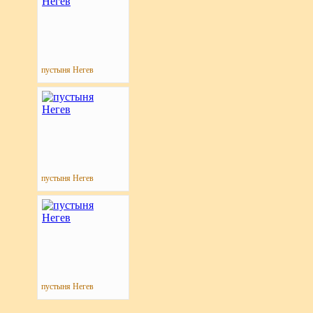
пустыня Негев
пустыня Негев
пустыня Негев