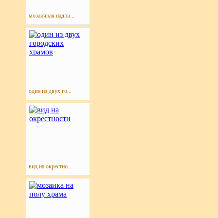
мозаичная надпи...
один из двух го...
вид на окрестно...