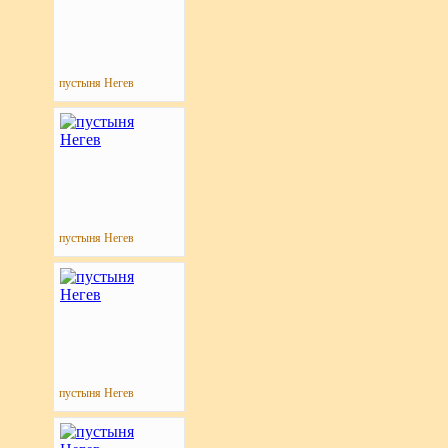
пустыня Негев
пустыня Негев
пустыня Негев