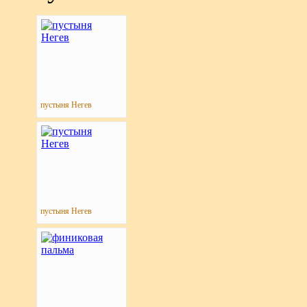
пустыня Негев
пустыня Негев