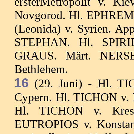
ersterMetropolit v. Ki
Novgorod. Hl. EPHREM, 
(Leonida) v. Syrien.
STEPHAN. Hl. SPIRIDO
GRAUS. Märt. NERS
Bethlehem.
16
(29. Juni) - Hl. TI
Cypern. Hl. TICHON v. 
Hl. TICHON v. Krest
EUTROPIOS v. Konstant