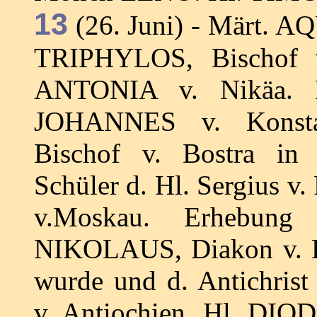
13
(26. Juni) - Märt. AQ
TRIPHYLOS, Bischof v
ANTONIA v. Nikäa. 
JOHANNES v. Konsta
Bischof v. Bostra i
Schüler d. Hl. Sergius v
v.Moskau. Erhebung
NIKOLAUS, Diakon v. L
wurde und d. Antichrist
v. Antiochien. Hl. DIO