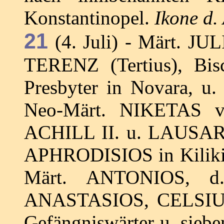
Konstantinopel.
Ikone d.
21
(4. Juli) - Märt. JUL
TERENZ (Tertius), Bis
Presbyter in Novara, u
Neo-Märt. NIKETAS v.
ACHILL II. u. LAUSARB 
APHRODISIOS in Kilikie
Märt. ANTONIOS, d.
ANASTASIOS, CELSIUS 
Gefängniswärter u. sieben