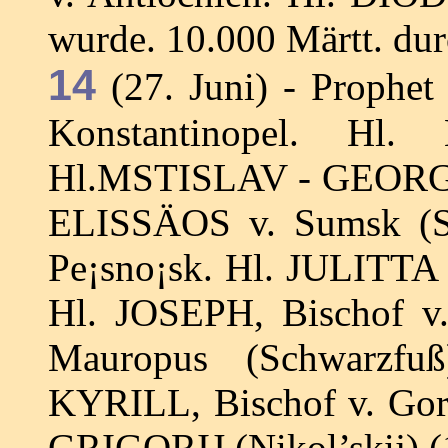
wurde. 10.000 Märtt. dur
14
(27. Juni) - Prophe
Konstantinopel. Hl
Hl.MSTISLAV - GEORG, 
ELISSÄOS v. Sumsk (S
Pe¡sno¡sk. Hl. JULITTA 
Hl. JOSEPH, Bischof v
Mauropus (Schwarzfuß)
KYRILL, Bischof v. Gort
GRIGORIJ (Nikol’skij) (