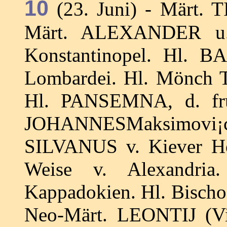
10
(23. Juni) - Märt. 
Märt. ALEXANDER u.
Konstantinopel. Hl. B
Lombardei. Hl. Mönch 
Hl. PANSEMNA, d. früh
JOHANNESMaksimovi¡c,
SILVANUS v. Kiever H
Weise v. Alexandr
Kappadokien. Hl. Bischo
Neo-Märt. LEONTIJ (Vi