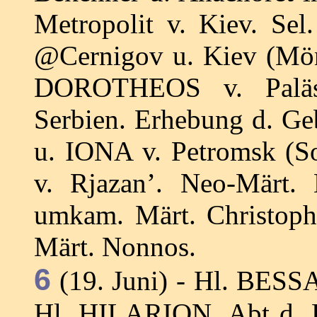
Metropolit v. Kiev. Se
@Cernigov u. Kiev (Mö
DOROTHEOS v. Paläs
Serbien. Erhebung d. G
u. IONA v. Petromsk (S
v. Rjazan’. Neo-Märt.
umkam. Märt. Christop
Märt. Nonnos.
6
(19. Juni) - Hl. BESS
Hl. HILARION, Abt d. Da