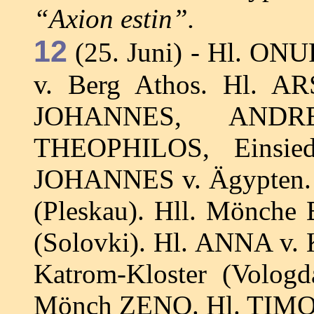
“Axion estin”.
12
(25. Juni) - Hl. ON
v. Berg Athos. Hl. AR
JOHANNES, ANDR
THEOPHILOS, Einsied
JOHANNES v. Ägypten. 
(Pleskau). Hll. Mönch
(Solovki). Hl. ANNA v.
Katrom-Kloster (Volog
Mönch ZENO. Hl. TIMOT