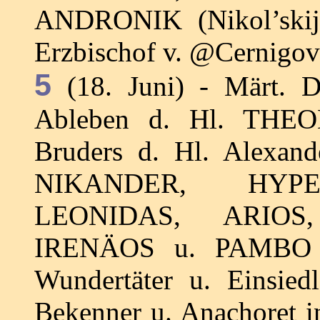
ANDRONIK (Nikol’skij)
Erzbischof v. @Cernigov 
5
(18. Juni) - Märt. 
Ableben d. Hl. THEODO
Bruders d. Hl. Alexan
NIKANDER, HYPE
LEONIDAS, ARIOS
IRENÄOS u. PAMBO 
Wundertäter u. Einsie
Bekenner u. Anachoret