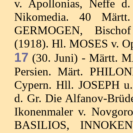
v. Apollonias, Neffe d
Nikomedia. 40 Märtt.
GERMOGEN, Bischof v
(1918). Hl. MOSES v. Op
17
(30. Juni) - Märtt
Persien. Märt. PHILON
Cypern. Hll. JOSEPH u.
d. Gr. Die Alfanov-Brüd
Ikonenmaler v. Novgor
BASILIOS, INNOKEN