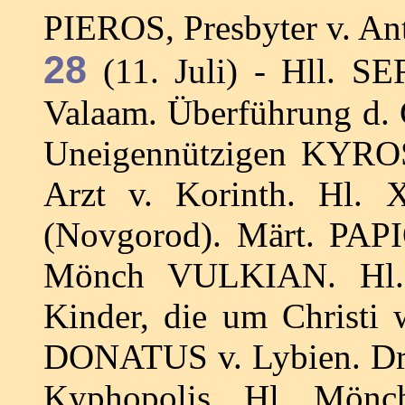
PIEROS, Presbyter v. Ant
28
(11. Juli) - Hll. 
Valaam. Überführung d. G
Uneigennützigen KYRO
Arzt v. Korinth. Hl.
(Novgorod). Märt. PA
Mönch VULKIAN. Hl.
Kinder, die um Christi 
DONATUS v. Lybien. Drei 
Kyphopolis. Hl. Mön