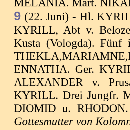
MELANIA. Märt. NIK
9
(22. Juni) - Hl. KYRIL
KYRILL, Abt v. Beloz
Kusta (Vologda). Fünf 
THEKLA,MARIAM
ENNATHA. Ger. KYRILL 
ALEXANDER v. Prusa
KYRILL. Drei Jungfr. M
DIOMID u. RHODON.
Gottesmutter von Kolom