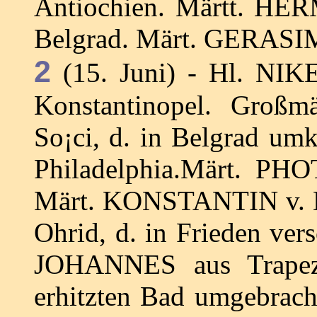
Antiochien. Märtt. H
Belgrad. Märt. GERASI
2
(15. Juni) - Hl. NIK
Konstantinopel. Groß
So¡ci, d. in Belgrad 
Philadelphia.Märt. PH
Märt. KONSTANTIN v. B
Ohrid, d. in Frieden ver
JOHANNES aus Trapezu
erhitzten Bad umgebrac