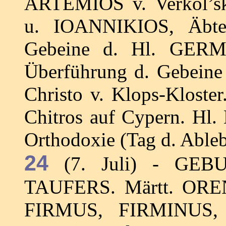
ARTEMIOS v. Verkol’s
u. IOANNIKIOS, Äbte 
Gebeine d. Hl. GERMA
Überführung d. Gebeine
Christo v. Klops-Klost
Chitros auf Cypern. Hl
Orthodoxie (Tag d. Ableb
24
(7. Juli) - GEB
TAUFERS. Märtt. OR
FIRMUS, FIRMINUS,