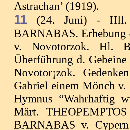
Astrachan’ (1919).
11
(24. Juni) - Hl
BARNABAS. Erhebung d.
v. Novotorzok. Hl. 
Überführung d. Gebeine
Novotor¡zok. Gedenken
Gabriel einem Mönch v. 
Hymnus “Wahrhaftig wür
Märt. THEOPEMPTOS u
BARNABAS v. Cypern