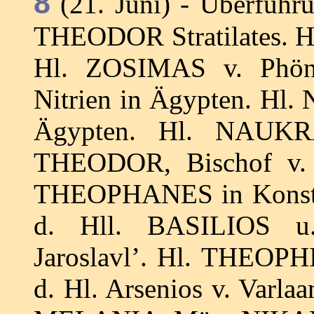
8
(21. Juni) - Überführ
THEODOR Stratilates. Hl
Hl. ZOSIMAS v. Phöni
Nitrien in Ägypten. Hl.
Ägypten. Hl. NAUKRA
THEODOR, Bischof v. R
THEOPHANES in Konstan
d. Hll. BASILIOS u
Jaroslavl’. Hl. THEOPH
d. Hl. Arsenios v. Var