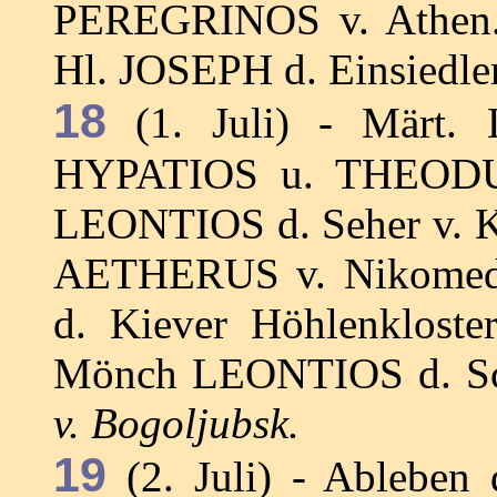
PEREGRINOS v. Athen.
Hl. JOSEPH d. Einsiedler
18
(1. Juli) - Märt.
HYPATIOS u. THEODULOS
LEONTIOS d. Seher v. Kl
AETHERUS v. Nikomedi
d. Kiever Höhlenklost
Mönch LEONTIOS d. Sc
v. Bogoljubsk.
19
(2. Juli) - Ablebe