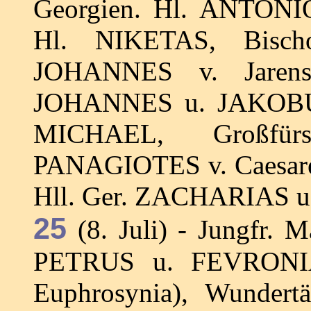
Georgien. Hl. ANTONIO
Hl. NIKETAS, Bisch
JOHANNES v. Jarensk
JOHANNES u. JAKOBUS 
MICHAEL, Großfür
PANAGIOTES v. Caesare
Hll. Ger. ZACHARIAS 
25
(8. Juli) - Jungfr. 
PETRUS u. FEVRONIA
Euphrosynia), Wundertä