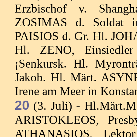
Erzbischof v. Shangh
ZOSIMAS d. Soldat in 
PAISIOS d. Gr. Hl. JOH
Hl. ZENO, Einsiedle
¡Senkursk. Hl. Myront
Jakob. Hl. Märt. ASYNK
Irene am Meer in Konstan
20
(3. Juli) - Hl.Märt.
ARISTOKLEOS, Presby
ATHANASIOS, Lektor