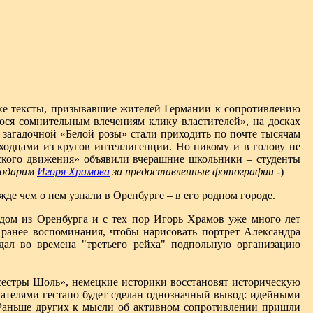
ке тексты, призывавшие жителей Германии к сопротивлению
юся сомнительным влечениям клику властителей», на досках
я загадочной «Белой розы» стали приходить по почте тысячам
ыходцами из кругов интеллигенции. Но никому и в голову не
ского движения» объявили вчерашние школьники – студенты
годарим
Игоря Храмова
за предоставленные фотографии -
)
де чем о нем узнали в Оренбурге – в его родном городе.
дом из Оренбурга и с тех пор Игорь Храмов уже много лет
е ранее воспоминания, чтобы нарисовать портрет Александра
дал во времена "третьего рейха" подпольную организацию
 сестры Шоль», немецкие историки восстановят историческую
ателями гестапо будет сделан однозначный вывод: идейными
Раньше других к мысли об активном сопротивлении пришли