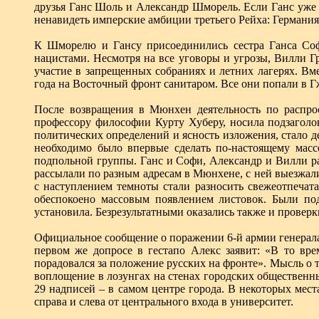
друзья Ганс Шоль и Александр Шморель. Если Ганс уже
ненавидеть имперские амбиции третьего Рейха: Германия н
К Шморелю и Гансу присоединились сестра Ганса Софи
нацистами. Несмотря на все уговоры и угрозы, Вилли Г
участие в запрещенных собраниях и летних лагерях. Вм
года на Восточный фронт санитаром. Все они попали в Г
После возвращения в Мюнхен деятельность по распрос
профессору философии Курту Хуберу, носила подзаголо
политических определений и ясность изложения, стало 
необходимо было впервые сделать по-настоящему масс
подпольной группы. Ганс и Софи, Александр и Вилли ра
рассылали по разным адресам в Мюнхене, с ней выезжали
с наступлением темноты стали разносить свежеотпечата
обеспокоено массовым появлением листовок. Были по
установила. Безрезультатными оказались также и проверк
Официальное сообщение о поражении 6-й армии генерала
первом же допросе в гестапо Алекс заявит: «В то вр
порадовался за положение русских на фронте». Мысль о 
воплощение в лозунгах на стенах городских обществен
29 надписей – в самом центре города. В некоторых мест
справа и слева от центрального входа в университет.