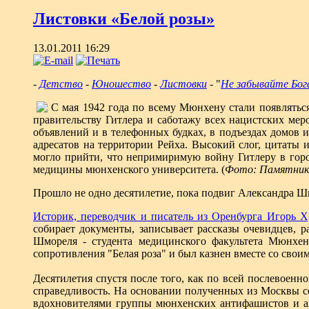
Листовки «Белой розы»
13.01.2011 16:29
-
Детство
-
Юношество
-
Листовки
- "
Не забывайте Бог
С мая 1942 года по всему Мюнхену стали появлять
правительству Гитлера и саботажу всех нацистских ме
объявлений и в телефонных будках, в подъездах домов и
адресатов на территории Рейха. Высокий слог, цитаты 
могло прийти, что непримиримую войну Гитлеру в гор
медицины мюнхенского университета. (
Фото: Памятник 
Прошло не одно десятилетие, пока подвиг Александра Шмо
Историк, переводчик и писатель из Оренбурга Игорь 
собирает документы, записывает рассказы очевидцев, р
Шмореля - студента медицинского факультета Мюнхенс
сопротивления "Белая роза" и был казнен вместе со свои
Десятилетия спустя после того, как по всей послевоен
справедливость. На основании полученных из Москвы с
вдохновителями группы мюнхенских антифашистов и а