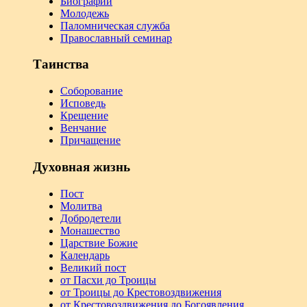
Биографии
Молодежь
Паломническая служба
Православный семинар
Таинства
Соборование
Исповедь
Крещение
Венчание
Причащение
Духовная жизнь
Пост
Молитва
Добродетели
Монашество
Царствие Божие
Календарь
Великий пост
от Пасхи до Троицы
от Троицы до Крестовоздвижения
от Крестовоздвижения до Богоявления