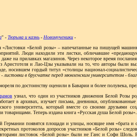
а
" -
Тюрьма и казнь
-
Новомученики
-
ся «Листовки «Белой розы» – напечатанные на пишущей машин
роприятий. Люди находили эти листки, обличавшие «предающу
 даже на прилавках магазинов. Через некоторое время послани
из Аристотеля и Лао-Цзы указывали на то, что авторы были в
оде, носившем гордый титул «столицы национал-социалистиче
- листовки в брусчатке перед мюнхенским университетом
- бла
реля по достоинству оценили в Баварии и более полувека, преж
Храмов
узнал, что один из участников движения Белой Розы ро
аботает в архивах, изучает письма, дневники, опубликованны
кого университета, который вместе со своими друзьями соз
ми товарищами. Теперь издана книга «Русская душа Белой розы».
ной Германии появятся площади и улицы, носящие имя «брата и
екретных протоколов допросов участников «Белой розы» следов
вторами листовок «Белой розы» были не Ганс и Софи Шоль. 