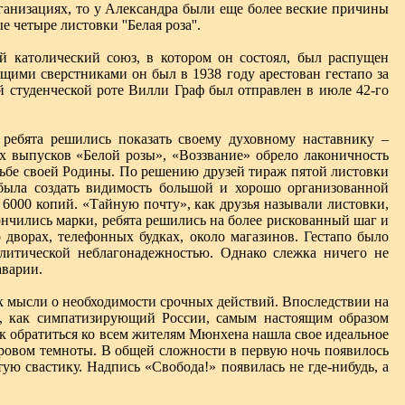
анизациях, то у Александра были еще более веские причины
четыре листовки ''Белая роза''.
й католический союз, в котором он состоял, был распущен
щими сверстниками он был в 1938 году арестован гестапо за
й студенческой роте Вилли Граф был отправлен в июле 42-го
 ребята решились показать своему духовному наставнику –
х выпусков «Белой розы», «Воззвание» обрело лаконичность
дьбе своей Родины. По решению друзей тираж пятой листовки
была создать видимость большой и хорошо организованной
6000 копий. «Тайную почту», как друзья называли листовки,
ончились марки, ребята решились на более рискованный шаг и
 дворах, телефонных будках, около магазинов. Гестапо было
литической неблагонадежностью. Однако слежка ничего не
аварии.
к мысли о необходимости срочных действий. Впоследствии на
я, как симпатизирующий России, самым настоящим образом
ак обратиться ко всем жителям Мюнхена нашла свое идеальное
ровом темноты. В общей сложности в первую ночь появилось
ую свастику. Надпись «Свобода!» появилась не где-нибудь, а