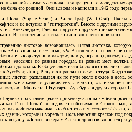
 со школьной скамьи участвовал в запрещенных молодежных орг
е была его родиной. Они вдвоем и написали в 1942 году, первые 
 Шолль (Sophie Scholl) и Вилли Граф (Willi Graf). Школьны
раф так и не вступил в "гитлерюгенд". Вместе с другими верую
есте с Александром, Гансом и другими друзьями по мюнхенско
жатск. Изготовление и рассылка листовок приостановились.
транению листовок возобновилась. Пятая листовка, которую
вок «Воззвание ко всем немцам!» В отличие от первых четыре
действительно доступным каждому немцу, неравнодушному к су
овым. Рассылка по разным городам, из разных мест должна 
ботали допоздна. В общей сложности было изготовлено свыше 
 в Аугсбург, Линц, Вену и отправляли письма оттуда. Когда зак
нные листки, раскладывая их по пути около входов в дома, во
дняты все архивы и установлены личности, отличавшиеся по
и поездов в Мюнхене, Штутгарте, Аугсбурге и других городах Б
 Паулюса под Сталинградом привело участников «Белой розы» 
емя как Ганс Шоль был подавлен событиями в Сталинграде, 
том, как добиться максимально быстрого и массового эффекта, к
ных зданий, которые Шморель и Шоль наносили краской под пок
ах к лозунгу «Долой Гитлера!» Александр добавлял перечеркнут