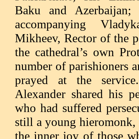
Baku and Azerbaijan;
accompanying Vladyk
Mikheev, Rector of the p
the cathedral’s own Pr
number of parishioners a
prayed at the service
Alexander shared his pe
who had suffered persec
still a young hieromonk, 
the inner joy of those w