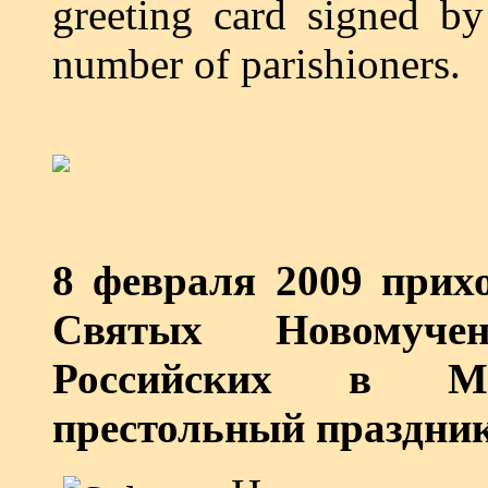
greeting card signed by
number of parishioners.
8 февраля 2009 прих
Святых Новомуче
Российских в М
престольный праздник