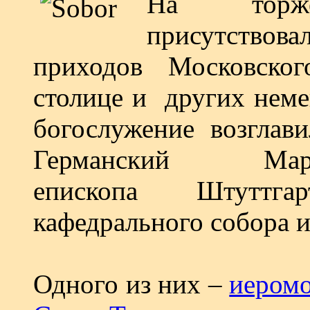
На торжес
присутствов
приходов Московског
столице и других неме
богослужение возглав
Германский М
епископа Штуттга
кафедрального собора и
Одного из них –
иеромо