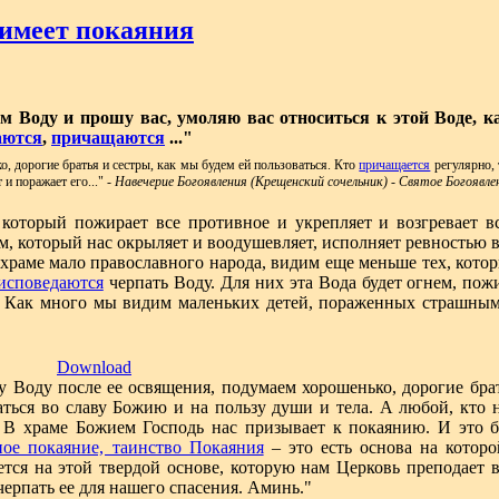
е имеет покаяния
м Воду и прошу вас, умоляю вас относиться к этой Воде, к
аются
,
причащаются
..."
о, дорогие братья и сестры, как мы будем ей пользоваться. Кто
причащается
регулярно, 
и поражает его..." -
Навечерие Богоявления (Крещенский сочельник) - Святое Богоявле
, который пожирает все противное и укрепляет и возгревает в
ем, который нас окрыляет и воодушевляет, исполняет ревностью 
 храме мало православного народа, видим еще меньше тех, кото
исповедаются
черпать Воду. Для них эта Вода будет огнем, п
 Как много мы видим маленьких детей, пораженных страшными 
Download
у Воду после ее освящения, подумаем хорошенько, дорогие брат
аться во славу Божию и на пользу души и тела. А любой, кто н
 В храме Божием Господь нас призывает к покаянию. И это б
ное покаяние, таинство Покаяния
– это есть основа на которо
тся на этой твердой основе, которую нам Церковь преподает в
ерпать ее для нашего спасения. Аминь."