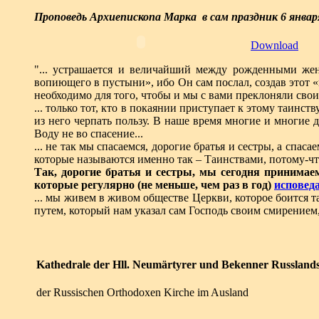
Проповедь Архиепископа Марка в сам праздник 6 января
Download
"... устрашается и величайший между рожденными жен
вопиющего в пустыни», ибо Он сам послал, создав этот 
необходимо для того, чтобы и мы с вами преклоняли сво
... только тот, кто в покаянии приступает к этому таинст
из него черпать пользу. В наше время многие и многие
Воду не во спасение...
... не так мы спасаемся, дорогие братья и сестры, а сп
которые называются именно так – Таинствами, потому-ч
Так, дорогие братья и сестры, мы сегодня принимае
которые регулярно (не меньше, чем раз в год)
исповед
... мы живем в живом обществе Церкви, которое боится та
путем, который нам указал сам Господь своим смирением
Kathedrale der Hll. Neumärtyrer und Bekenner Russland
der Russischen Orthodoxen Kirche im Ausland