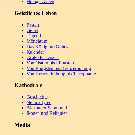
Heilige Gaben
Geistliches Leben
Fasten
Gebet
Tugend
Mönchtum
Das Königtum Gottes
Kalender
Große Fastenzeit
Von Ostern bis Pfingsten
Von Pfingsten bis Kreuzerhöhung
Von Kreuzerhöhung bis Theophanie
Kathedrale
Geschichte
Neumärtyrer
Alexander Schmorell
Ikonen und Reliquien
Media