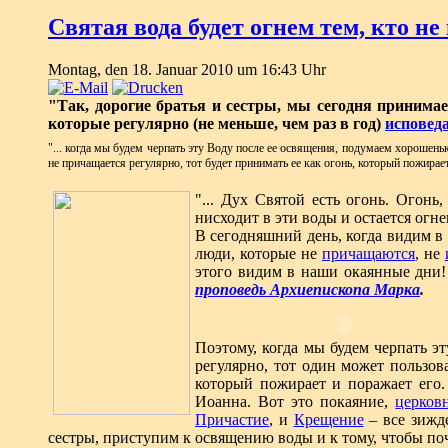
Святая вода будет огнем тем, кто н
Montag, den 18. Januar 2010 um 16:43 Uhr
"Так, дорогие братья и сестры, мы сегодня принимае
которые регулярно (не меньше, чем раз в год)
исповед
"... когда мы будем черпать эту Воду после ее освящения, подумаем хорошеньк
не причащается регулярно, тот будет принимать ее как огонь, который пожирает 
"... Дух Святой есть огонь. Огонь
нисходит в эти воды и остается огн
В сегодняшний день, когда видим в
люди, которые не
причащаются
, не
этого видим в наши окаянные дни!
проповедь Архиепископа Марка
.
Поэтому, когда мы будем черпать эт
регулярно, тот один может пользов
который пожирает и поражает его.
Иоанна. Вот это покаяние,
церков
Причастие
, и
Крещение
– все зижде
сестры, приступим к освящению воды и к тому, чтобы поч