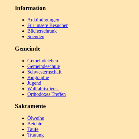
Information
Ankündigungen
Für unsere Besucher
Bücherschrank
Spenden
Gemeinde
Gemeindeleben
Gemeindeschule
Schwesternschaft
Biographie
Jugend
Wallfahrtsdienst
Orthodoxes Treffen
Sakramente
Ölweihe
Beichte
Taufe
Trauung