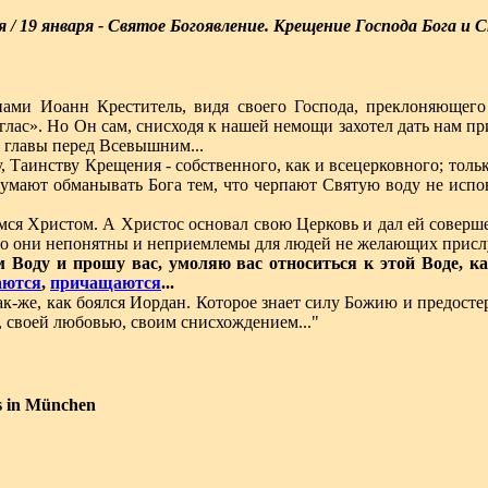
 / 19 января -
Святое Богоявление. Крещение Господа Бога и 
ами Иоанн Креститель, видя своего Господа, преклоняющего
«глас». Но Он сам, снисходя к нашей немощи захотел дать нам п
и главы перед Всевышним...
ву, Таинству Крещения - собственного, как и всецерковного; тол
 думают обманывать Бога тем, что черпают Святую воду не испо
асаемся Христом. А Христос основал свою Церковь и дал ей сове
то они непонятны и неприемлемы для людей не желающих присл
м Воду и прошу вас, умоляю вас относиться к этой Воде, к
аются
,
причащаются
...
к-же, как боялся Иордан. Которое знает силу Божию и предостер
, своей любовью, своим снисхождением..."
s in München