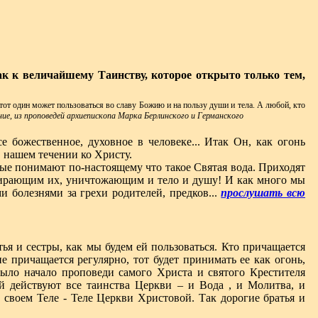
ак к величайшему Таинству, которое открыто только тем,
тот один может пользоваться во славу Божию и на пользу души и тела. А любой, кто
ние, из проповедей архиепископа Марка Берлинского и Германского
се божественное, духовное в человеке... Итак Он, как огонь
в нашем течении ко Христу.
рые понимают по-настоящему что такое Святая вода. Приходят
ожирающим их, уничтожающим и тело и душу! И как много мы
болезнями за грехи родителей, предков...
прослушать всю
ья и сестры, как мы будем ей пользоваться. Кто причащается
е причащается регулярно, тот будет принимать ее как огонь,
ыло начало проповеди самого Христа и святого Крестителя
й действуют все таинства Церкви – и Вода , и Молитва, и
 своем Теле - Теле Церкви Христовой. Так дорогие братья и