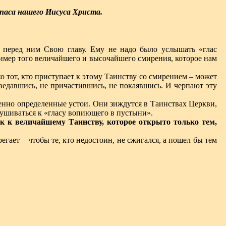
Спаса нашего Иисуса Христа.
 перед ним Свою главу. Ему не надо было услышать «глас
ример того величайшего и высочайшего смирения, которое нам
ько тот, кто приступает к этому Таинству со смирением – может
ведавшись, не причастившись, не покаявшись. И черпают эту
ршенно определенные устои. Они зиждутся в Таинствах Церкви,
ушиваться к «гласу вопиющего в пустыни».
ак к величайшему Таинству, которое открыто только тем,
егает – чтобы те, кто недостоин, не сжигался, а пошел бы тем