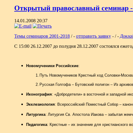
Открытый православный семинар -
14.01.2008 20:37
Темы семинаров 2001-2018
/ -
отправить заявку
- / -
Докла
С 15:00 26.12.2007 до полудня 28.12.2007 состоялся еж
Новомученики Российские
:
1.
Путь Новомучеников Крестный ход Соловки-Москв
2.
Русская Голгофа – Бутовский полигон – Из архив
Иконография
: «Добродетели» в восточной и западной ик
Экклезиология
: Всероссийский Поместный Собор – кано
Литургика
: Литургия Св. Апостола Иакова – забытая жем
Педагогика
: Крестные – их значение для христианского в