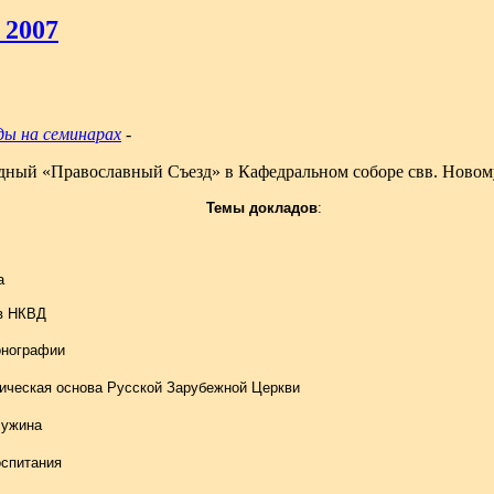
 2007
ды на семинарах
-
егодный «Православный Съезд» в Кафедральном соборе свв. Нов
Темы докладов
:
а
ов НКВД
онографии
ническая основа Русской Зарубежной Церкви
чужина
оспитания