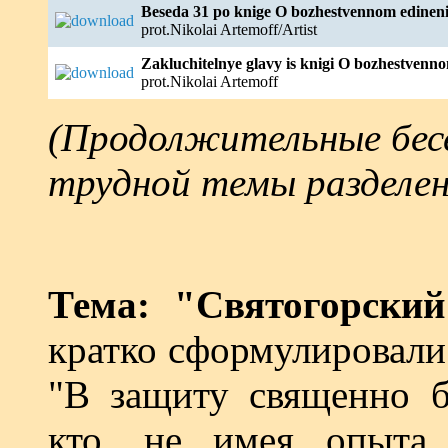
Beseda 31 po knige O bozhestvennom edineni
prot.Nikolai Artemoff/Artist
Zakluchitelnye glavy is knigi O bozhestvenno
prot.Nikolai Artemoff
(Продолжительные бесе
трудной темы разделе
Тема: "Святогорский
кратко сформулировали
"В защиту священно б
кто, не имея опыта,