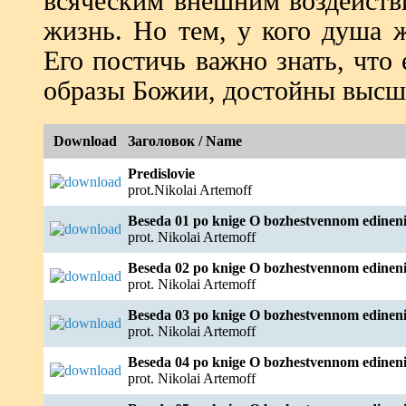
всяческим внешним воздейств
жизнь. Но тем, у кого душа ж
Его постичь важно знать, что
образы Божии, достойны высш
Download
Заголовок / Name
Predislovie
prot.Nikolai Artemoff
Beseda 01 po knige O bozhestvennom edineni
prot. Nikolai Artemoff
Beseda 02 po knige O bozhestvennom edineni
prot. Nikolai Artemoff
Beseda 03 po knige O bozhestvennom edineni
prot. Nikolai Artemoff
Beseda 04 po knige O bozhestvennom edineni
prot. Nikolai Artemoff