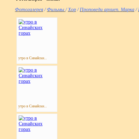
Фотогалерея
/
Фильмы
/
Хор
/
Проповеди архиеп. Марка
/
утро в Синайски...
утро в Синайски...