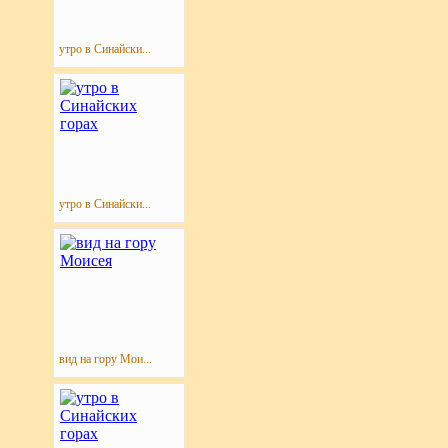
утро в Синайски...
утро в Синайски...
вид на гору Мои...