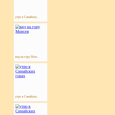
утро в Синайски...
вид на гору Мои...
утро в Синайски...