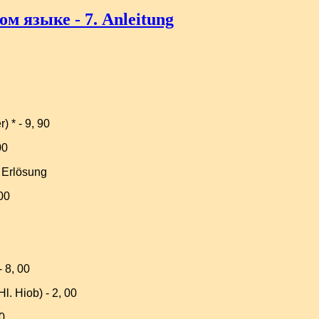
м языке - 7. Anleitung
 * - 9, 90
00
r Erlösung
00
 8, 00
l. Hiob) - 2, 00
0