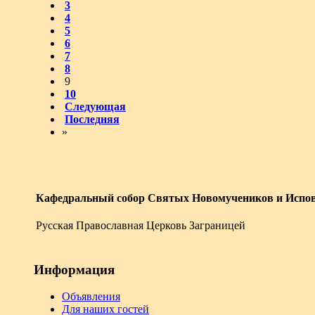
3
4
5
6
7
8
9
10
Следующая
Последняя
»
Кафедральный собор Святых Новомучеников и Испов
Русская Православная Церковь Заграницей
Информация
Объявления
Для наших гостей