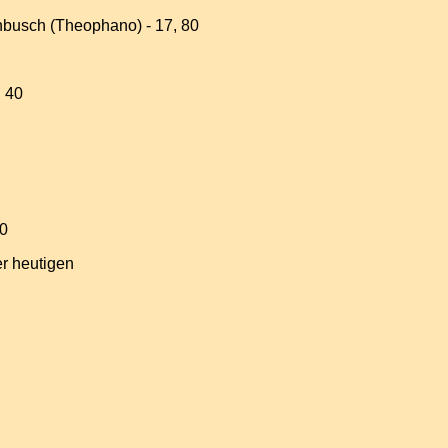
nbusch (Theophano) - 17, 80
, 40
00
er heutigen