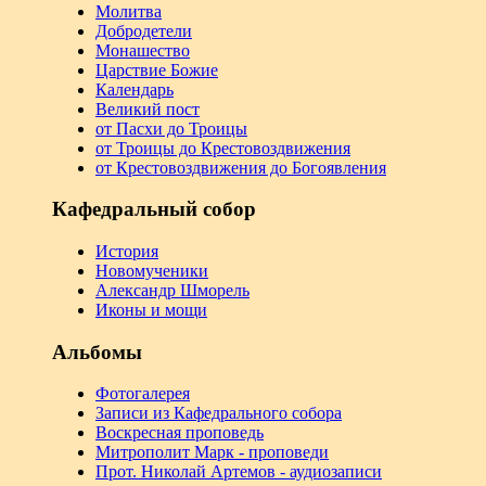
Молитва
Добродетели
Монашество
Царствие Божие
Календарь
Великий пост
от Пасхи до Троицы
от Троицы до Крестовоздвижения
от Крестовоздвижения до Богоявления
Кафедральный собор
История
Новомученики
Александр Шморель
Иконы и мощи
Альбомы
Фотогалерея
Записи из Кафедрального собора
Воскресная проповедь
Митрополит Марк - проповеди
Прот. Николай Артемов - аудиозаписи