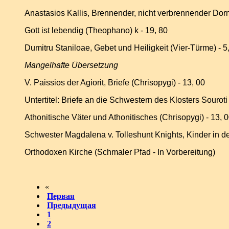
Anastasios Kallis, Brennender, nicht verbrennender Dor
Gott ist lebendig
(Theophano) k - 19, 80
Dumitru Staniloae, Gebet und Heiligkeit (Vier-Türme) - 5
Mangelhafte Übersetzung
V. Paissios der Agiorit, Briefe (Chrisopygi)
-
13, 00
Untertitel: Briefe an die Schwestern des Klosters Souroti
Athonitische Väter und Athonitisches (Chrisopygi)
- 13, 
Schwester Magdalena v. Tolleshunt Knights, Kinder in d
Orthodoxen Kirche (Schmaler Pfad - In Vorbereitung)
«
Первая
Предыдущая
1
2