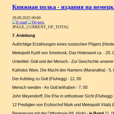
Книжная полка - издания на немецко
29.09.2025 00:00
JPAGE_CURRENT_OF_TOTAL
7. Anleitung
Aufrichtige Erzählungen eines russischen Pilgers (Herder)
Metropolit Kyrill von Smolensk, Das Hirtenwort
ca. - 20, 
Untertitel: Gott und der Mensch - Zur Geschichte unsere
Kallistos Ware, Die Macht des Namens (Maranatha) - 5, 
Der Aufstieg zu Gott (Fluhegg) - 12, 00
Mensch werden - An Gott teilhaben - 7, 00
John Meyendorff, Die Ehe in orthodoxer Sicht (Fluhegg) -
12 Predigten von Erzbischof Mark und Metropolit Vitalij (H
Begegnung mit der Orthodoxie (Hl. Hiob) -
je Band
11, 0