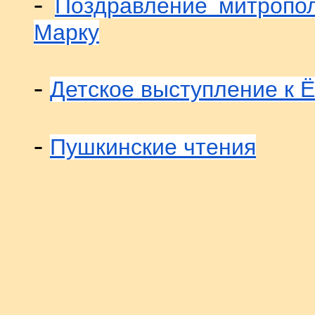
-
Поздравление митропо
Марку
-
Детское выступление к Ё
-
Пушкинские чтения