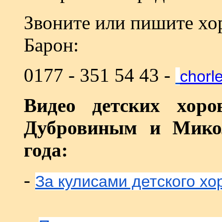
Звоните или пишите х
Барон:
0177 - 351 54 43 -
chorl
Видео детских хор
Дубровиным и Мико
года:
-
За кулисами детского хо